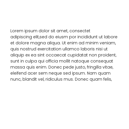
Lorem ipsum dolor sit amet, consectet
adipiscing elit,sed do eiusm por incididunt ut labore
et dolore magna aliqua. Ut enim ad minim veniam,
quis nostrud exercitation ullamco laboris nisi ut
aliquip ex ea sint occaecat cupidatat non proident,
sunt in culpa qui officia mollit natoque consequat
massa quis enim. Donec pede justo, fringilla vitae,
eleifend acer sem neque sed ipsum. Nam quam
nunc, blandit vel, ridiculus mus. Donec quam felis,
ultricies nec, pellentesque eu, pretium consectetuer
elit. Aenean commodo ligula eget dolor. Aenean
massa. luculvinar. Lorem ipsum dolor sit amet,
consectet adipiscing elit,sed do eiusm por
incididunt ut labore et dolore magna aliqua. Ut enim
ad minim veniam, quis nostrud exercitation ullamco
laboris nisi ut aliquip ex ea sint occaecat cupidatat
non proident, sunt in culpa qui officia mollit natoque